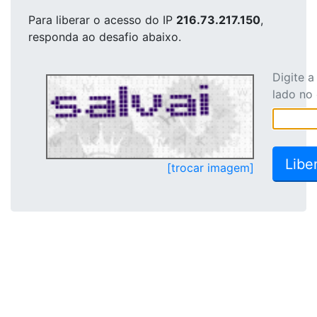
Para liberar o acesso
do IP
216.73.217.150
,
responda ao desafio abaixo.
Digite 
lado no
[trocar imagem]